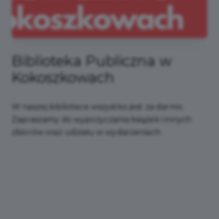
Biuro Rachunkowe na
Obcasach
Biuro Rachunkowe na Obcasach jest członkiem
Stowarzyszenia Księgowych w Polsce.
Specjalizuje się w obsłudze podmiotów
gospodarczych w zakresie księgowości,
podatków oraz kadr i płac.