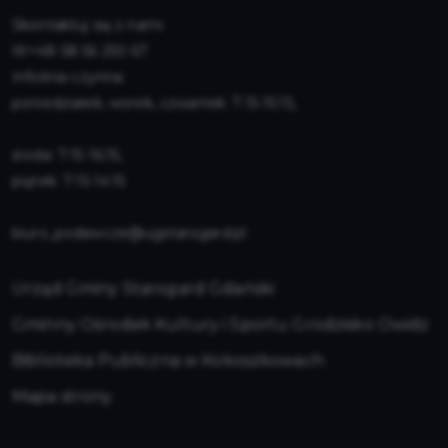
Skontaktuj się z nami
+48 58 56 250 67
Infolinia czynna:
poniedziałek, worek, czwartek: 7:15-15:15,
środa: 7:15-16:15,
piątek: 7:15-14:15
biuro_podawcze@ugstarogard.pl
Urząd Gminy Starogard Gdański
Gminny Ośrodek Kultury i Sportu Grodzisko Owidz
Biblioteka Publiczna w Kokoszkowach
Mapa strony