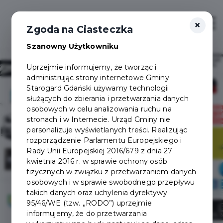
×
Zaloguj
Otwór
Zgoda na Ciasteczka
Szanowny Użytkowniku
Uprzejmie informujemy, że tworząc i
administrując strony internetowe Gminy
Starogard Gdański używamy technologii
Moja Gmina,
służących do zbierania i przetwarzania danych
osobowych w celu analizowania ruchu na
stronach i w Internecie. Urząd Gminy nie
Moje Korzyści!
personalizuje wyświetlanych treści. Realizując
rozporządzenie Parlamentu Europejskiego i
Rady Unii Europejskiej 2016/679 z dnia 27
kwietnia 2016 r. w sprawie ochrony osób
fizycznych w związku z przetwarzaniem danych
Załóż konto
osobowych i w sprawie swobodnego przepływu
takich danych oraz uchylenia dyrektywy
95/46/WE (tzw. „RODO”) uprzejmie
informujemy, że do przetwarzania