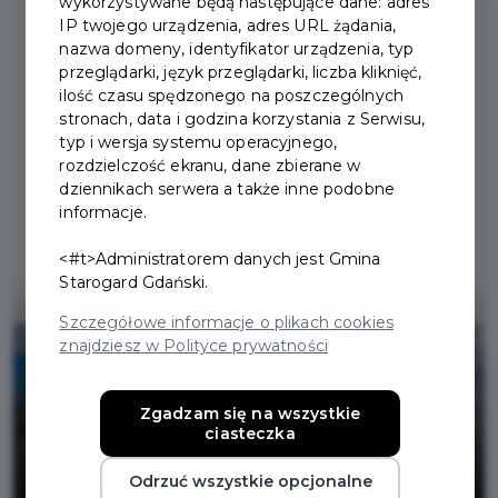
wykorzystywane będą następujące dane: adres
IP twojego urządzenia, adres URL żądania,
nazwa domeny, identyfikator urządzenia, typ
przeglądarki, język przeglądarki, liczba kliknięć,
ilość czasu spędzonego na poszczególnych
Ostatnie aktualności
stronach, data i godzina korzystania z Serwisu,
typ i wersja systemu operacyjnego,
rozdzielczość ekranu, dane zbierane w
dziennikach serwera a także inne podobne
informacje.
<#t>Administratorem danych jest Gmina
Starogard Gdański.
Szczegółowe informacje o plikach cookies
znajdziesz w Polityce prywatności
Zgadzam się na wszystkie
Zarejestruj się już dziś i złóż wniosek
ciasteczka
o kartę mieszkańca JAK UZYSKAĆ
KARTĘ ?
Odrzuć wszystkie opcjonalne