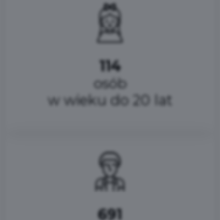
114
osób
w wieku do 20 lat
691