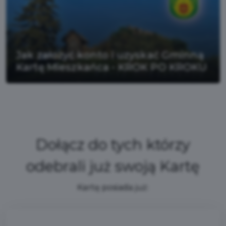
Jak założyć konto i uzyskać Gminną
Kartę Mieszkańca - KROK PO KROKU
Dołącz do tych którzy
odebrali już swoją Kartę
Kartę posiada już: