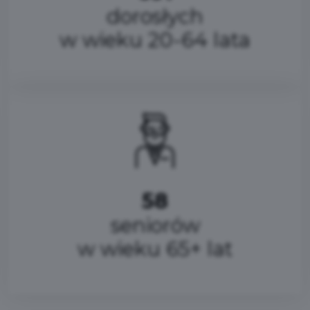
dorosłych
w wieku 20-64 lata
58
seniorów
w wieku 65+ lat