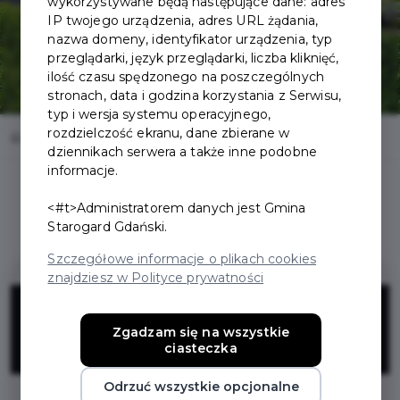
wykorzystywane będą następujące dane: adres
IP twojego urządzenia, adres URL żądania,
nazwa domeny, identyfikator urządzenia, typ
przeglądarki, język przeglądarki, liczba kliknięć,
ilość czasu spędzonego na poszczególnych
stronach, data i godzina korzystania z Serwisu,
typ i wersja systemu operacyjnego,
rozdzielczość ekranu, dane zbierane w
Home
Oferty
Rezydencja LIVE
dziennikach serwera a także inne podobne
informacje.
<#t>Administratorem danych jest Gmina
Starogard Gdański.
Szczegółowe informacje o plikach cookies
znajdziesz w Polityce prywatności
5%
Zgadzam się na wszystkie
ciasteczka
ZNIŻKI
Odrzuć wszystkie opcjonalne