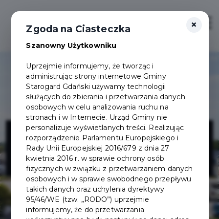
×
Zaloguj
Otwór
Zgoda na Ciasteczka
Szanowny Użytkowniku
Uprzejmie informujemy, że tworząc i
administrując strony internetowe Gminy
Starogard Gdański używamy technologii
służących do zbierania i przetwarzania danych
osobowych w celu analizowania ruchu na
stronach i w Internecie. Urząd Gminy nie
Rezydencja
personalizuje wyświetlanych treści. Realizując
rozporządzenie Parlamentu Europejskiego i
Rady Unii Europejskiej 2016/679 z dnia 27
LIVE
kwietnia 2016 r. w sprawie ochrony osób
fizycznych w związku z przetwarzaniem danych
osobowych i w sprawie swobodnego przepływu
takich danych oraz uchylenia dyrektywy
95/46/WE (tzw. „RODO”) uprzejmie
informujemy, że do przetwarzania