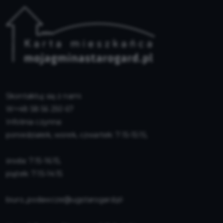
Skontaktuj się z nami
+48 58 56 250 67
Infolinia czynna:
poniedziałek, worek, czwartek: 7:15-15:15,
środa: 7:15-16:15,
piątek: 7:15-14:15
biuro_podawcze@ugstarogard.pl