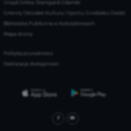
Urząd Gminy Starogard Gdański
Gminny Ośrodek Kultury i Sportu Grodzisko Owidz
Biblioteka Publiczna w Kokoszkowach
Mapa strony
Polityka prywatności
Deklaracja dostępności