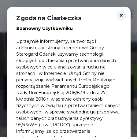
×
Zaloguj
Otwór
Zgoda na Ciasteczka
Szanowny Użytkowniku
Uprzejmie informujemy, że tworząc i
administrując strony internetowe Gminy
Starogard Gdański używamy technologii
służących do zbierania i przetwarzania danych
osobowych w celu analizowania ruchu na
stronach i w Internecie. Urząd Gminy nie
Sylwia
personalizuje wyświetlanych treści. Realizując
rozporządzenie Parlamentu Europejskiego i
Rady Unii Europejskiej 2016/679 z dnia 27
Wiśniewska
kwietnia 2016 r. w sprawie ochrony osób
fizycznych w związku z przetwarzaniem danych
osobowych i w sprawie swobodnego przepływu
takich danych oraz uchylenia dyrektywy
95/46/WE (tzw. „RODO”) uprzejmie
informujemy, że do przetwarzania