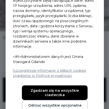
wykorzystywane będą następujące dane: adres
IP twojego urządzenia, adres URL żądania,
nazwa domeny, identyfikator urządzenia, typ
przeglądarki, język przeglądarki, liczba kliknięć,
ilość czasu spędzonego na poszczególnych
stronach, data i godzina korzystania z Serwisu,
typ i wersja systemu operacyjnego,
rozdzielczość ekranu, dane zbierane w
Home
Oferty
Sylwia Wiśniewska
dziennikach serwera a także inne podobne
informacje.
<#t>Administratorem danych jest Gmina
Starogard Gdański.
Szczegółowe informacje o plikach cookies
znajdziesz w Polityce prywatności
10%
Zgadzam się na wszystkie
ciasteczka
ZNIŻKI
Odrzuć wszystkie opcjonalne