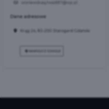
wisniewskasylwia887@wp.pl
Dane
adresowe
Krąg 24, 83-200 Starogard Gdański
NAWIGUJ Z GOOGLE