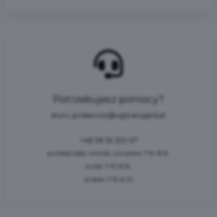
Potrzebujesz pomocy?
biuro_podawcze@ugstarogard.pl
+48 58 56 250 67
poniedziałek, wtorek, czwartek: 7:15-15:15,
środa: 7:15-16:15,
piatek: 7:15-14:15