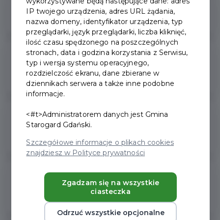
wykorzystywane będą następujące dane: adres
Co w przypadku utraty Karty?
IP twojego urządzenia, adres URL żądania,
nazwa domeny, identyfikator urządzenia, typ
przeglądarki, język przeglądarki, liczba kliknięć,
ilość czasu spędzonego na poszczególnych
stronach, data i godzina korzystania z Serwisu,
Gdzie mogę̨ złożyć́ wniosek o Pakiet
typ i wersja systemu operacyjnego,
Mieszkańca i Kartę?
rozdzielczość ekranu, dane zbierane w
dziennikach serwera a także inne podobne
informacje.
<#t>Administratorem danych jest Gmina
Gdzie odebrać Kartę plastikową po
Starogard Gdański.
złożeniu wniosku online?
Szczegółowe informacje o plikach cookies
znajdziesz w Polityce prywatności
Ile kosztuje Gminna Karta
Zgadzam się na wszystkie
Mieszkańca?
ciasteczka
Odrzuć wszystkie opcjonalne