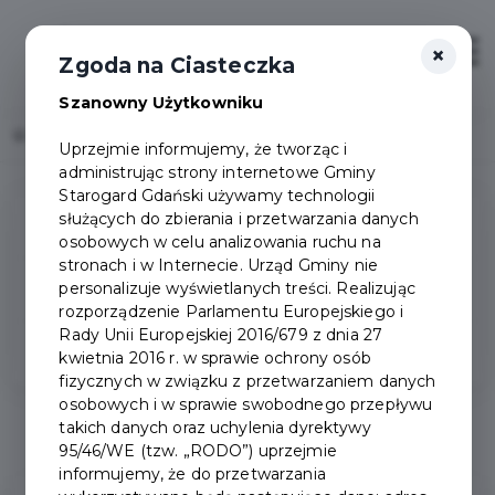
×
Zaloguj
Otwór
Zgoda na Ciasteczka
Szanowny Użytkowniku
Home
Popularne pytania
Uprzejmie informujemy, że tworząc i
administrując strony internetowe Gminy
Starogard Gdański używamy technologii
służących do zbierania i przetwarzania danych
Pytania ogólne
osobowych w celu analizowania ruchu na
stronach i w Internecie. Urząd Gminy nie
personalizuje wyświetlanych treści. Realizując
Zakładanie konta
rozporządzenie Parlamentu Europejskiego i
Rady Unii Europejskiej 2016/679 z dnia 27
Konto Rodzinne
kwietnia 2016 r. w sprawie ochrony osób
fizycznych w związku z przetwarzaniem danych
osobowych i w sprawie swobodnego przepływu
Pytania ogólne
takich danych oraz uchylenia dyrektywy
95/46/WE (tzw. „RODO”) uprzejmie
informujemy, że do przetwarzania