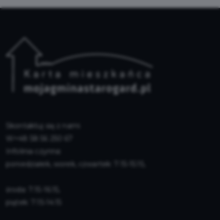
Skontaktuj się z nami
+48 58 56 250 67
Infolinia czynna:
poniedziałek, worek, czwartek: 7:15-15:15,
środa: 7:15-16:15,
piątek: 7:15-14:15