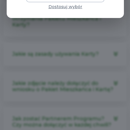
Dostosuj wybór
Jakie dokumenty uprawniają do
otrzymania Pakietu Mieszkańca i
Karty?
Jakie są zasady używania Karty?
Jakie zdjęcie należy dołączyć do
wniosku o Pakiet Mieszkańca i Kartę?
Jak zostać Partnerem Programu?
Czy można dołączyć w każdej chwili?