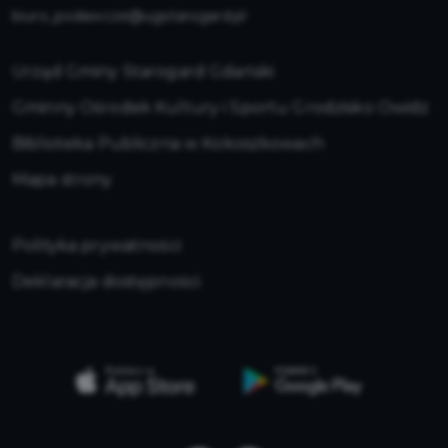
biuro_podawcze@ugstarogard.pl
Urząd Gminy Starogard Gdański
Gminny Ośrodek Kultury i Sportu Grodzisko Owidz
Biblioteka Publiczna w Kokoszkowach
Mapa strony
Polityka prywatności
Deklaracja dostępności