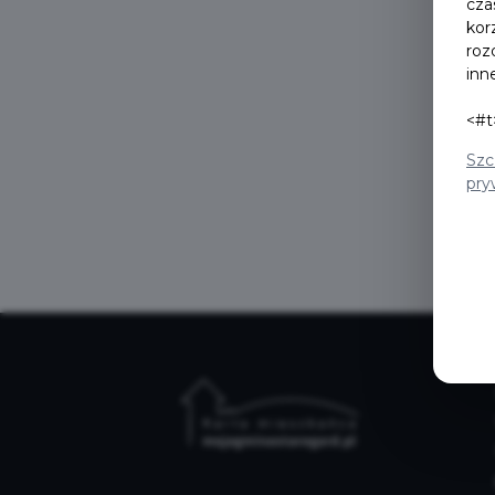
cza
kor
roz
inn
<#t
Szc
pry