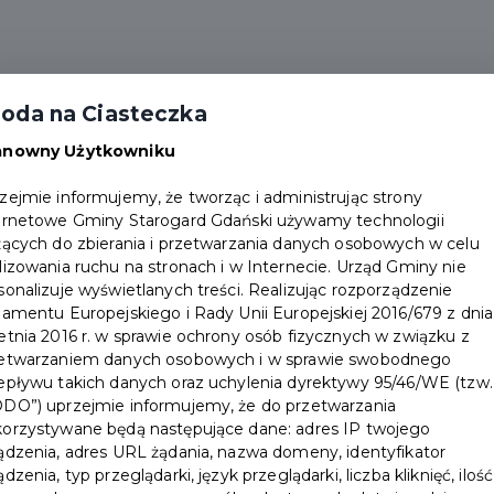
me
Aktualności
Wydarzenia
Partnerzy
P
oda na Ciasteczka
Dokumenty
Punkty obsługi
anowny Użytkowniku
zejmie informujemy, że tworząc i administrując strony
ernetowe Gminy Starogard Gdański używamy technologii
żących do zbierania i przetwarzania danych osobowych w celu
lizowania ruchu na stronach i w Internecie. Urząd Gminy nie
sonalizuje wyświetlanych treści. Realizując rozporządzenie
Login
(E-mail / Telefon komórkowy)
lamentu Europejskiego i Rady Unii Europejskiej 2016/679 z dnia
etnia 2016 r. w sprawie ochrony osób fizycznych w związku z
etwarzaniem danych osobowych i w sprawie swobodnego
epływu takich danych oraz uchylenia dyrektywy 95/46/WE (tzw.
Hasło
DO”) uprzejmie informujemy, że do przetwarzania
orzystywane będą następujące dane: adres IP twojego
ądzenia, adres URL żądania, nazwa domeny, identyfikator
ądzenia, typ przeglądarki, język przeglądarki, liczba kliknięć, ilość