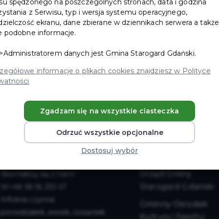
su spędzonego na poszczególnych stronach, data i godzina
Zaloguj
zystania z Serwisu, typ i wersja systemu operacyjnego,
dzielczość ekranu, dane zbierane w dziennikach serwera a takż
e podobne informacje.
Nie pamiętam hasła
>Administratorem danych jest Gmina Starogard Gdański.
Zarejestruj się
zegółowe informacje o plikach cookies znajdziesz w Polityce
watności
Zgadzam się na wszystkie ciasteczka
Odrzuć wszystkie opcjonalne
Dostosuj wybór
Urząd Gminy
Skontaktuj się z nami
Starogard Gdański
+48 58 56 250 67
Infolinia czynna:
Gminny Ośrodek
poniedziałek, worek, czwartek:
Kultury i Sportu