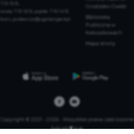
7:15-15:15,
Grodzisko Owidz
środa: 7:15-16:15, piątek: 7:15-14:15
Biblioteka
biuro_podawcze@ugstarogard.pl
Publiczna w
Kokoszkowach
Mapa strony
Copyright © 2021 - 2026 - Wszystkie prawa zastrzeżone
Build with
by qb