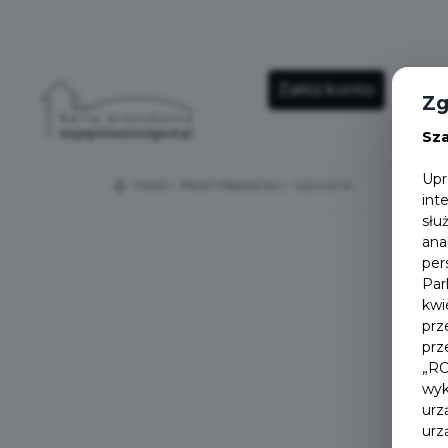
Załóż konto
Ho
Zg
Sz
Upr
Home
Panel Mieszkańca
Logowanie
int
słu
ana
per
Par
kwi
prz
prz
„RO
wyk
urz
urz