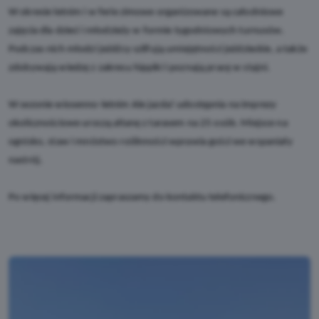
W okresie letnim i w ferie zimowe organizowane są całodniowe
zajęcia dla dzieci i młodzieży w formie tygodniowych turnusów.
Podczas nich młodzi jeźdźcy szlifują umiejętności jeździeckie, a także
zdobywają wiedzę z zakresu hippiki i poznają pracę w stajni.
W sezonie wiosenno-letnim Ale jazda! udostępnia na imprezy
okolicznościowe uroczą altanę z tarasem na 25 osób. Miejsce na
ognisko, staw i mnóstwo roślinności wprawia gości we wspaniały
nastrój.
Po więcej informacji zapraszamy do kontaktu telefonicznego.