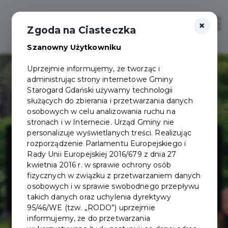
×
Zaloguj
Otwór
Zgoda na Ciasteczka
Szanowny Użytkowniku
Uprzejmie informujemy, że tworząc i
administrując strony internetowe Gminy
Starogard Gdański używamy technologii
służących do zbierania i przetwarzania danych
osobowych w celu analizowania ruchu na
stronach i w Internecie. Urząd Gminy nie
Akademia
personalizuje wyświetlanych treści. Realizując
rozporządzenie Parlamentu Europejskiego i
Rady Unii Europejskiej 2016/679 z dnia 27
jeździecka Ale
kwietnia 2016 r. w sprawie ochrony osób
fizycznych w związku z przetwarzaniem danych
osobowych i w sprawie swobodnego przepływu
jazda!
takich danych oraz uchylenia dyrektywy
95/46/WE (tzw. „RODO”) uprzejmie
informujemy, że do przetwarzania