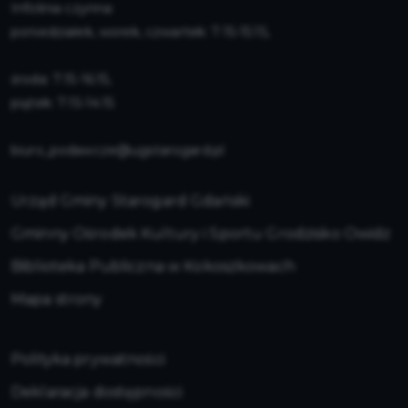
Infolinia czynna:
poniedziałek, worek, czwartek: 7:15-15:15,
środa: 7:15-16:15,
piątek: 7:15-14:15
biuro_podawcze@ugstarogard.pl
Urząd Gminy Starogard Gdański
Gminny Ośrodek Kultury i Sportu Grodzisko Owidz
Biblioteka Publiczna w Kokoszkowach
Mapa strony
Polityka prywatności
Deklaracja dostępności