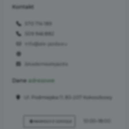
Kontakt
570 714 189
509 946 882
info@ale-jazda.eu
/akademiaalejazda
Dane
adresowe
Ul. Podmiejska 11, 83-207 Kokoszkowy
10:00–18:00
NAWIGUJ Z GOOGLE