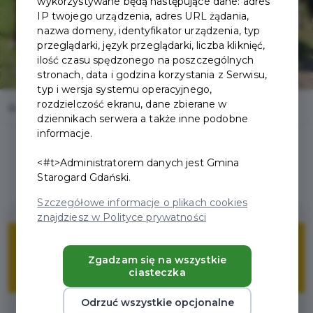
wykorzystywane będą następujące dane: adres
IP twojego urządzenia, adres URL żądania,
nazwa domeny, identyfikator urządzenia, typ
przeglądarki, język przeglądarki, liczba kliknięć,
ilość czasu spędzonego na poszczególnych
stronach, data i godzina korzystania z Serwisu,
typ i wersja systemu operacyjnego,
rozdzielczość ekranu, dane zbierane w
Home
Oferty
Akademia jeździecka Ale jazda!
dziennikach serwera a także inne podobne
informacje.
<#t>Administratorem danych jest Gmina
Starogard Gdański.
Szczegółowe informacje o plikach cookies
znajdziesz w Polityce prywatności
5%
Zgadzam się na wszystkie
ciasteczka
ZNIŻKI
Odrzuć wszystkie opcjonalne