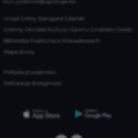
biuro_podawcze@ugstarogard.pl
Urząd Gminy Starogard Gdański
Gminny Ośrodek Kultury i Sportu Grodzisko Owidz
Biblioteka Publiczna w Kokoszkowach
Mapa strony
Polityka prywatności
Deklaracja dostępności