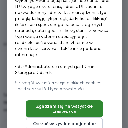
wykorzystywane będą następujące dane: adres
IP twojego urządzenia, adres URL żądania,
nazwa domeny, identyfikator urządzenia, typ
przeglądarki, język przeglądarki, liczba kliknięć,
ilość czasu spędzonego na poszczególnych
stronach, data i godzina korzystania z Serwisu,
typ i wersja systemu operacyjnego,
rozdzielczość ekranu, dane zbierane w
Home
Oferty
Elita GSM - Skórcz
dziennikach serwera a także inne podobne
informacje.
<#t>Administratorem danych jest Gmina
Starogard Gdański.
Szczegółowe informacje o plikach cookies
znajdziesz w Polityce prywatności
Salon Elita GSM
Skórcz, Pomorska 15 Eko Galeria poniedzia
ł
ek-pi
ą
tek 9:00-18:00,
Zgadzam się na wszystkie
sobota 10:00-15:00.
ciasteczka
Odrzuć wszystkie opcjonalne