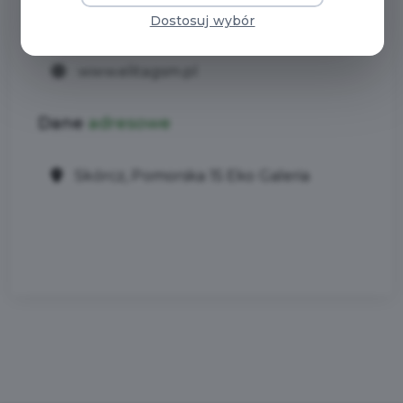
Kontakt
Dostosuj wybór
www.elitagsm.pl
Dane
adresowe
Skórcz, Pomorska 15 Eko Galeria