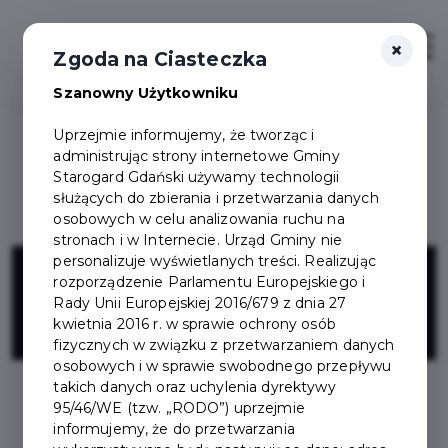
×
Zaloguj
Otwór
Zgoda na Ciasteczka
Szanowny Użytkowniku
Uprzejmie informujemy, że tworząc i
administrując strony internetowe Gminy
Starogard Gdański używamy technologii
służących do zbierania i przetwarzania danych
osobowych w celu analizowania ruchu na
stronach i w Internecie. Urząd Gminy nie
Elita GSM -
personalizuje wyświetlanych treści. Realizując
rozporządzenie Parlamentu Europejskiego i
Rady Unii Europejskiej 2016/679 z dnia 27
Skórcz
kwietnia 2016 r. w sprawie ochrony osób
fizycznych w związku z przetwarzaniem danych
osobowych i w sprawie swobodnego przepływu
takich danych oraz uchylenia dyrektywy
95/46/WE (tzw. „RODO”) uprzejmie
informujemy, że do przetwarzania