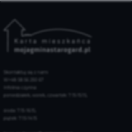
Skontaktuj się z nami
+48 58 56 250 67
Infolinia czynna:
poniedziałek, worek, czwartek: 7:15-15:15,
środa: 7:15-16:15,
piątek: 7:15-14:15