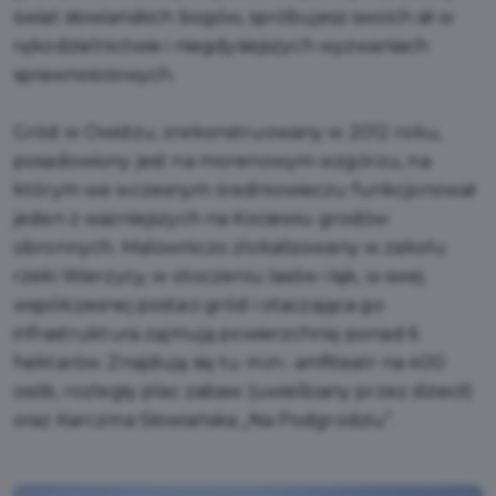
świat słowiańskich bogów, spróbujesz swoich sił w
rękodzielnictwie i niegdysiejszych wyzwaniach
sprawnościowych.
Gród w Owidzu, zrekonstruowany w 2012 roku,
posadowiony jest na morenowym wzgórzu, na
którym we wczesnym średniowieczu funkcjonował
jeden z ważniejszych na Kociewiu grodów
obronnych. Malowniczo zlokalizowany w zakolu
rzeki Wierzycy, w otoczeniu lasów i łąk, w swej
współczesnej postaci gród i otaczająca go
infrastruktura zajmują powierzchnię ponad 6
hektarów. Znajdują się tu m.in.: amfiteatr na 400
osób, rozległy plac zabaw (uwielbiany przez dzieci!)
oraz Karczma Słowiańska „Na Podgrodziu”.