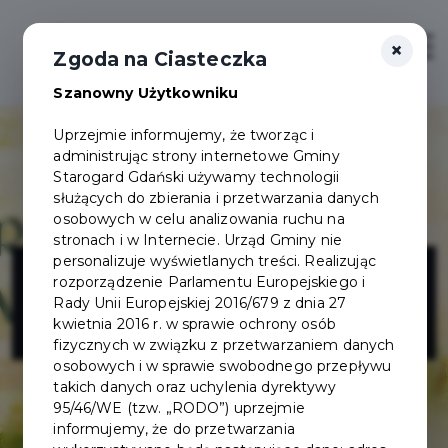
×
Zaloguj
Otwór
Zgoda na Ciasteczka
Szanowny Użytkowniku
Uprzejmie informujemy, że tworząc i
administrując strony internetowe Gminy
Starogard Gdański używamy technologii
służących do zbierania i przetwarzania danych
osobowych w celu analizowania ruchu na
stronach i w Internecie. Urząd Gminy nie
Grodzisko
personalizuje wyświetlanych treści. Realizując
rozporządzenie Parlamentu Europejskiego i
Rady Unii Europejskiej 2016/679 z dnia 27
Owidz
kwietnia 2016 r. w sprawie ochrony osób
fizycznych w związku z przetwarzaniem danych
osobowych i w sprawie swobodnego przepływu
takich danych oraz uchylenia dyrektywy
95/46/WE (tzw. „RODO”) uprzejmie
informujemy, że do przetwarzania