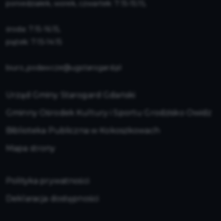
poniedziałek, worek, czwartek: 7:15-15:15,
środa: 7:15-16:15,
piątek: 7:15-14:15
biuro_podawcze@ugstarogard.pl
Urząd Gminy Starogard Gdański
Gminny Ośrodek Kultury i Sportu Grodzisko Owidz
Biblioteka Publiczna w Kokoszkowach
Mapa strony
Polityka prywatności
Deklaracja dostępności