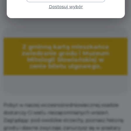
zwiedzanie grodu i Muzeum Mitologii
Dostosuj wybór
Słowiańskiej w cenie biletu ulgowego.
Z gminną kartą mieszkańca
zwiedzanie grodu i Muzeum
Mitologii Słowiańskiej w
cenie biletu ulgowego.
Pobyt w naszej wczesnośredniowiecznej osadzie
dostarczy Ci wielu niezapomnianych wrażeń.
Zaglądając pod owidzkie strzechy, poznasz historię
grodu i dawne zwyczaje, zanurzysz się w prastary