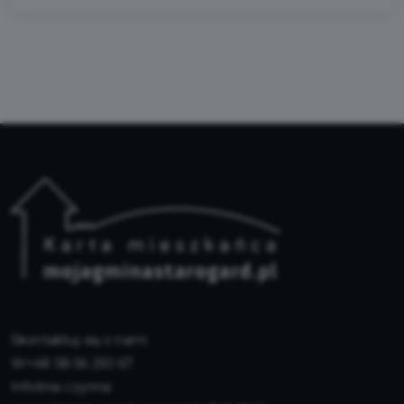
Skontaktuj się z nami
+48 58 56 250 67
Infolinia czynna: