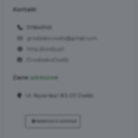
Kontakt
519849145
grodziskoowidz@gmail.com
http://owidz.pl/
/GrodziskoOwidz
Dane
adresowe
Ul. Rycerska 1 83-211 Owidz
NAWIGUJ Z GOOGLE