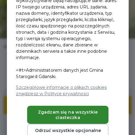
wykorzystywane będą następujące dane: adres
IP twojego urządzenia, adres URL żądania,
nazwa domeny, identyfikator urządzenia, typ
przeglądarki, język przeglądarki, liczba kliknięć,
ilość czasu spędzonego na poszczególnych
stronach, data i godzina korzystania z Serwisu,
typ i wersja systemu operacyjnego,
rozdzielczość ekranu, dane zbierane w
Home
Oferty
Grodzisko Owidz
dziennikach serwera a także inne podobne
informacje.
<#t>Administratorem danych jest Gmina
Starogard Gdański.
Szczegółowe informacje o plikach cookies
znajdziesz w Polityce prywatności
ZNIŻKI
Zgadzam się na wszystkie
ciasteczka
Z gminną kartą mieszkańca
Odrzuć wszystkie opcjonalne