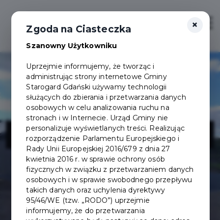
×
Zaloguj
Otwór
Zgoda na Ciasteczka
Szanowny Użytkowniku
Uprzejmie informujemy, że tworząc i
administrując strony internetowe Gminy
Starogard Gdański używamy technologii
służących do zbierania i przetwarzania danych
osobowych w celu analizowania ruchu na
stronach i w Internecie. Urząd Gminy nie
Salon Kapi
personalizuje wyświetlanych treści. Realizując
rozporządzenie Parlamentu Europejskiego i
Rady Unii Europejskiej 2016/679 z dnia 27
kwietnia 2016 r. w sprawie ochrony osób
fizycznych w związku z przetwarzaniem danych
osobowych i w sprawie swobodnego przepływu
takich danych oraz uchylenia dyrektywy
95/46/WE (tzw. „RODO”) uprzejmie
informujemy, że do przetwarzania