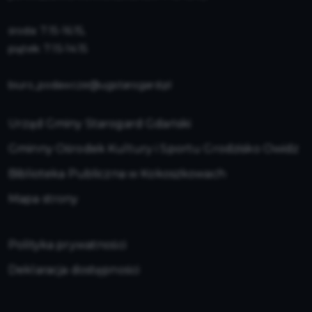
środa: 7:15-16:15,
piątek: 7:15-14:15
biuro_podawcze@ugstarogard.pl
Urząd Gminy Starogard Gdański
Gminny Ośrodek Kultury i Sportu Grodzisko Owidz
Biblioteka Publiczna w Kokoszkowach
Mapa strony
Polityka prywatności
Deklaracja dostępności