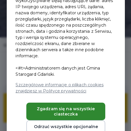
wykorzystywane będą następujące dane: adres
IP twojego urządzenia, adres URL żądania,
nazwa domeny, identyfikator urządzenia, typ
przeglądarki, język przeglądarki, liczba kliknięć,
ilość czasu spędzonego na poszczególnych
stronach, data i godzina korzystania z Serwisu,
typ i wersja systemu operacyjnego,
rozdzielczość ekranu, dane zbierane w
Home
Oferty
Salon Kapi
dziennikach serwera a także inne podobne
informacje.
<#t>Administratorem danych jest Gmina
Starogard Gdański.
Szczegółowe informacje o plikach cookies
znajdziesz w Polityce prywatności
10%
Zgadzam się na wszystkie
ciasteczka
ZNIŻKI
Odrzuć wszystkie opcjonalne