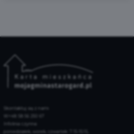
Skontaktuj się z nami
+48 58 56 250 67
Infolinia czynna:
poniedziałek, worek, czwartek: 7:15-15:15,