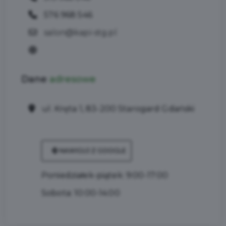
576 968 546
salon@kapi-stg.pl
Dane
adresowe
ul. Kręta 1, 83-200 Starogard Gdański
NAWIGUJ Z GOOGLE
Poniedziałek-piątek: 9:00-17:00
Sobota: 10:00-14:00