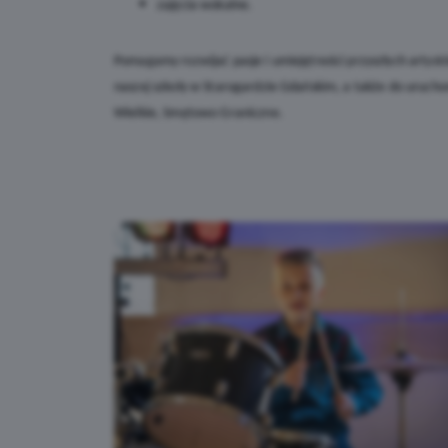
zajęcia wokalne.
Pomagamy rozwijać pasje i umiejętności przyszłych artys
naszej szkoły w Starogardzie Gdańskim, a także do uruchom
Wielkie, Smętowo Graniczne.