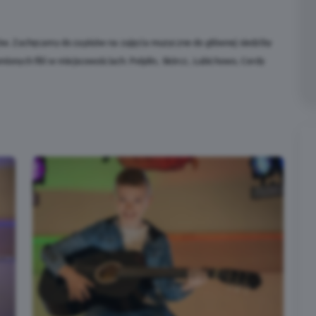
tów. Zachęcamy do zapisów na zajęcia muzyczne do głównej siedziby
ionych filii w miejscowościach: Pelplin, Skórcz, Lubichowo, Cerdy