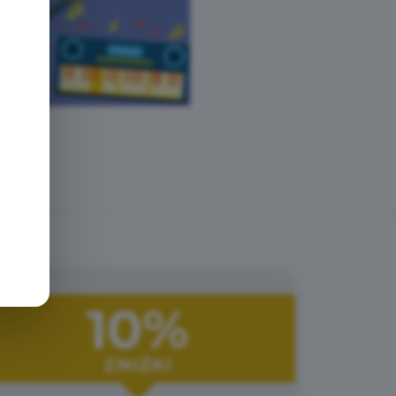
e
10%
ZNIŻKI