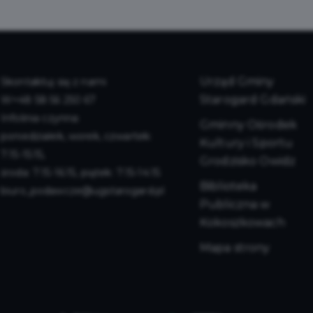
Urząd Gminy
Skontaktuj się z nami
Starogard Gdański
+48 58 56 250 67
Infolinia czynna:
Gminny Ośrodek
poniedziałek, worek, czwartek:
Kultury i Sportu
7:15-15:15,
Grodzisko Owidz
środa: 7:15-16:15, piątek: 7:15-14:15
Biblioteka
biuro_podawcze@ugstarogard.pl
Publiczna w
Kokoszkowach
Mapa strony