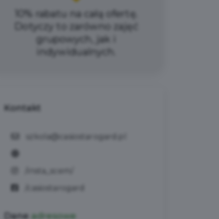
10% rabatu na całą ofertę.
Dotyczy to zarówno zajęć
grupowych, jak i
indywidualnych.
Kontakt
szkola@casiostarogard.pl
/insta_scem/
/casiostarogard
Dane
adresowe