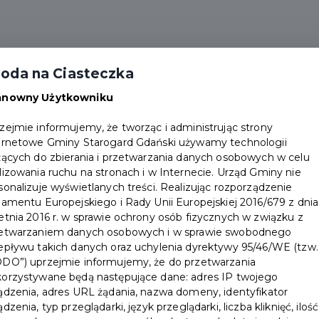
me
Aktualności
Wydarzenia
Partnerzy
P
oda na Ciasteczka
Dokumenty
Punkty obsługi
anowny Użytkowniku
zejmie informujemy, że tworząc i administrując strony
ernetowe Gminy Starogard Gdański używamy technologii
żących do zbierania i przetwarzania danych osobowych w celu
lizowania ruchu na stronach i w Internecie. Urząd Gminy nie
sonalizuje wyświetlanych treści. Realizując rozporządzenie
lamentu Europejskiego i Rady Unii Europejskiej 2016/679 z dnia
etnia 2016 r. w sprawie ochrony osób fizycznych w związku z
e
etwarzaniem danych osobowych i w sprawie swobodnego
epływu takich danych oraz uchylenia dyrektywy 95/46/WE (tzw.
DO”) uprzejmie informujemy, że do przetwarzania
kacji
orzystywane będą następujące dane: adres IP twojego
ądzenia, adres URL żądania, nazwa domeny, identyfikator
ądzenia, typ przeglądarki, język przeglądarki, liczba kliknięć, ilość