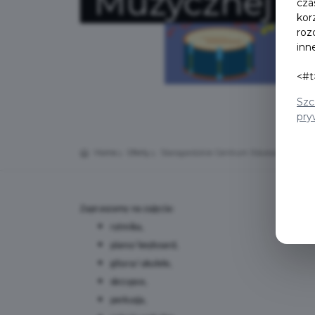
Muzycznej
cza
kor
roz
inn
<#t
Szc
pry
Home
Oferty
Starogardzkie Centrum Edukacji Muzyc
Zapraszamy na zajęcia:
rytmika,
piano/ keyboard,
gitara/ ukulele,
skrzypce,
perkusja,