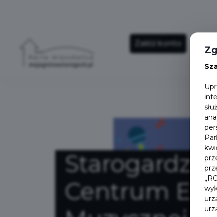
Załóż konto
Ho
Zg
Sz
Upr
int
słu
ana
per
Par
kwi
Starogardzki
prz
prz
„RO
Centrum Edu
wyk
urz
urz